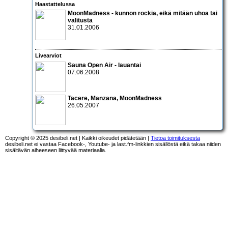
Haastattelussa
MoonMadness
- kunnon rockia, eikä mitään uhoa tai
valitusta
31.01.2006
Livearviot
Sauna Open Air - lauantai
07.06.2008
Tacere, Manzana, MoonMadness
26.05.2007
Copyright © 2025 desibeli.net | Kaikki oikeudet pidätetään |
Tietoa toimituksesta
desibeli.net ei vastaa Facebook-, Youtube- ja last.fm-linkkien sisällöstä eikä takaa niiden
sisältävän aiheeseen liittyvää materiaalia.