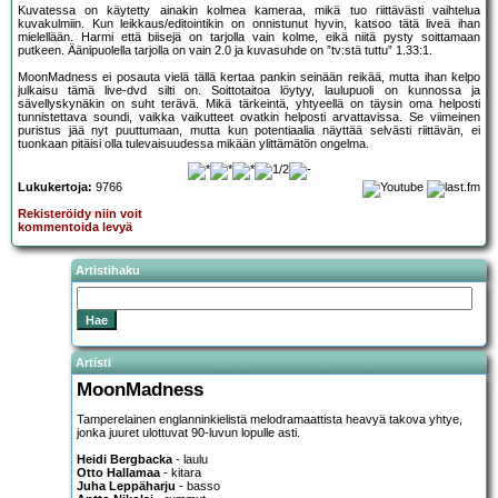
Kuvatessa on käytetty ainakin kolmea kameraa, mikä tuo riittävästi vaihtelua
kuvakulmiin. Kun leikkaus/editointikin on onnistunut hyvin, katsoo tätä liveä ihan
mielellään. Harmi että biisejä on tarjolla vain kolme, eikä niitä pysty soittamaan
putkeen. Äänipuolella tarjolla on vain 2.0 ja kuvasuhde on ”tv:stä tuttu” 1.33:1.
MoonMadness ei posauta vielä tällä kertaa pankin seinään reikää, mutta ihan kelpo
julkaisu tämä live-dvd silti on. Soittotaitoa löytyy, laulupuoli on kunnossa ja
sävellyskynäkin on suht terävä. Mikä tärkeintä, yhtyeellä on täysin oma helposti
tunnistettava soundi, vaikka vaikutteet ovatkin helposti arvattavissa. Se viimeinen
puristus jää nyt puuttumaan, mutta kun potentiaalia näyttää selvästi riittävän, ei
tuonkaan pitäisi olla tulevaisuudessa mikään ylittämätön ongelma.
Lukukertoja:
9766
Rekisteröidy niin voit
kommentoida levyä
Artistihaku
Artisti
MoonMadness
Tamperelainen englanninkielistä melodramaattista heavyä takova yhtye,
jonka juuret ulottuvat 90-luvun lopulle asti.
Heidi Bergbacka
- laulu
Otto Hallamaa
- kitara
Juha Leppäharju
- basso