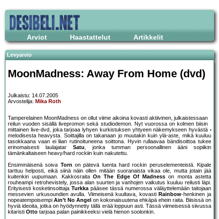
Arviot
Haastattelut
Artikkelit
Levyarvio
MoonMadness: Away From Home (dvd)
Julkaistu: 14.07.2005
Arvostelija:
Mika Roth
Tamperelainen MoonMadness on ollut viime aikoina kovasti aktiivinen, julkaistessaan
reilun vuoden sisällä livepromon sekä studiodemon. Nyt vuorossa on kolmen biisin
mittainen live-dvd, joka tarjoaa lyhyen kurkistuksen yhtyeen näkemykseen hyvästä
melodisesta heavysta. Soittajilla on takanaan jo muutakin kuin ylä-aste, mikä kuuluu
tasokkaana vaan ei liian rutinoituneena soittona. Hyvin rullaavaa bändisoittoa tukee
erinomaisesti laulajatar
Satu
, jonka tumman persoonallinen ääni sopiikin
tämänkaltaiseen heavy/hard rockiin kuin nakutettu.
Ensimmäisenä soiva
Torn
on pätevä luenta hard rockin peruselementeistä. Kipale
tarttuu helposti, eikä siinä näin ollen mitään suoranaista vikaa ole, mutta jotain jää
kuitenkin uupumaan. Kakkosraita
On The Edge Of Madness
on monta astetta
rouheampi retrohevistely, jossa alan suurten ja vanhojen vaikutus kuuluu reilusti läpi.
Erityisesti kosketinsoittaja
Turkka
pääsee tässä numerossa väläyttelemään taitojaan
messevien urkusoundien avulla. Viimeisenä kuultava, kovasti
Rainbow
-henkinen ja
nopeatempoisempi
Ain’t No Angel
on kokonaisuutena ehkäpä ehein raita. Biisissä on
hyviä ideoita, jotka on hyödynnetty tällä erää loppuun asti. Tässä viimeisessä siivussa
kitaristi
Otto
tarjoaa palan painikkeeksi vielä hienon soolonkin.