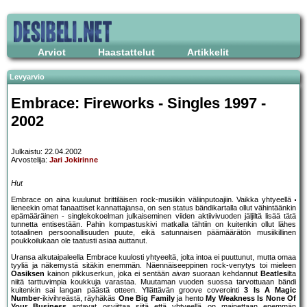
Arviot
Haastattelut
Artikkelit
Levyarvio
Embrace: Fireworks - Singles 1997 -
2002
Julkaistu: 22.04.2002
Arvostelija:
Jari Jokirinne
Hut
Embrace on aina kuulunut brittiläisen rock-musiikin väliinputoajiin. Vaikka yhtyeellä
lieneekin omat fanaattiset kannattajansa, on sen status bändikartalla ollut vähintäänkin
epämääräinen - singlekokoelman julkaiseminen viiden aktiivivuoden jäljiltä lisää tätä
tunnetta entisestään. Pahin kompastuskivi matkalla tähtiin on kuitenkin ollut lähes
totaalinen persoonallisuuden puute, eikä satunnaisen päämäärätön musiikillinen
poukkoilukaan ole taatusti asiaa auttanut.
Uransa alkutaipaleella Embrace kuulosti yhtyeeltä, jolta intoa ei puuttunut, mutta omaa
tyyliä ja näkemystä sitäkin enemmän. Näennäiseeppinen rock-venytys toi mieleen
Oasiksen
kainon pikkuserkun, joka ei sentään
aivan
suoraan kehdannut
Beatles
ilta
niitä tarttuvimpia koukkuja varastaa. Muutaman vuoden suossa tarvottuaan bändi
kuitenkin sai langan päästä otteen. Yllättävän groove coverointi
3 Is A Magic
Number
-ikivihreästä, räyhäkäs
One Big Family
ja hento
My Weakness Is None Of
Your Business
antavat osviittaa siitä että yhtyeellä on mainettaan enemmän