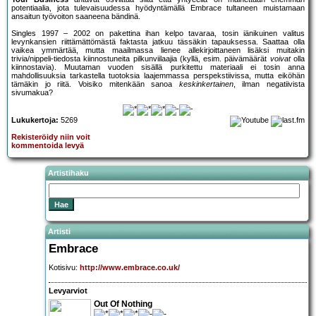
potentiaalia, jota tulevaisuudessa hyödyntämällä Embrace tultaneen muistamaan
ansaitun työvoiton saaneena bändinä.
Singles 1997 – 2002 on pakettina ihan kelpo tavaraa, tosin iänikuinen valitus
levynkansien riittämättömästä faktasta jatkuu tässäkin tapauksessa. Saattaa olla
vaikea ymmärtää, mutta maailmassa lienee allekirjoittaneen lisäksi muitakin
trivia/nippeli-tiedosta kiinnostuneita pilkunviilaajia (kyllä, esim. päivämäärät
voivat
olla
kiinnostavia). Muutaman vuoden sisällä purkitettu materiaali ei tosin anna
mahdollisuuksia tarkastella tuotoksia laajemmassa perspekstiivissa, mutta eiköhän
tämäkin jo riitä. Voisiko mitenkään sanoa
keskinkertainen
, ilman negatiivista
sivumakua?
Lukukertoja:
5269
Rekisteröidy niin voit
kommentoida levyä
Artistihaku
Artisti
Embrace
Kotisivu:
http://www.embrace.co.uk/
Levyarviot
Out Of Nothing