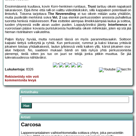
Ensimmäisenä kuultava, kovin Korn-henkinen runttaus,
Trust
tarttuu oikein napakasti
takaraivoon. Eipä ihme että ralli on valittu videobiisiksikin, sillä kappaleen potentiaali on
ilmiselvä. Toisena tarjottava
The Neverending
ei tuo oikein mitään uutta yhtälöön,
mutta puolivälin merkkinä soiva
Vol. 2
saa etenkin perkussioiden ansiosta puhallettua
tuoretta henkeä mäiskeeseen.
Fox
esittelee aiempaa ilmeikkäämpää laulua ja soittoa,
tuoden yhtyeestä esille aivan uuden puolen. Loppulyönniksi jätetty
Interference
ei
vuorostaan pääse kovasta puristuksesta huolimatta oikein mihinkään, joten ep:stä jää
hieman ristiriitainen vaikutelma.
Paljon löytyy hyvää, mutta runsaasti tässä on myös parannettavaakin. Soittoon
kaipaisi tiettyä selkeyttä ja ryhtiä. Kun perkussiot, rummut ja kaksi kitaraa yrittävät
jokainen loistaa yhtäaikaisesti, laulun jylistessä vielä kaiken yllä, kärsii jokainen osa-
alue helposti. No, saatteen mukaan bändi on tätä nykyä yhtä perkussionistia
pienempi, tiedä sitten jos tuo on juuri se tekijä jonka pitikin muuttua. Se jää
tulevaisuudessa nähtäväksi.
Lukukertoja:
8326
Rekisteröidy niin voit
kommentoida levyä
Artistihaku
Artisti
Carcosa
Lappeenrantalainen vaihtoehtometallia soittava yhtye, joka perustettiin