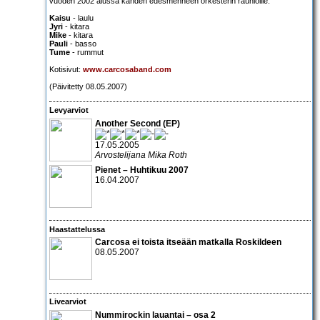
vuoden 2002 alussa kahden edesmenneen orkesterin raunioille.
Kaisu
- laulu
Jyri
- kitara
Mike
- kitara
Pauli
- basso
Tume
- rummut
Kotisivut:
www.carcosaband.com
(Päivitetty 08.05.2007)
Levyarviot
Another Second (EP)
17.05.2005
Arvostelijana Mika Roth
Pienet – Huhtikuu 2007
16.04.2007
Haastattelussa
Carcosa
ei toista itseään matkalla Roskildeen
08.05.2007
Livearviot
Nummirockin lauantai
– osa 2