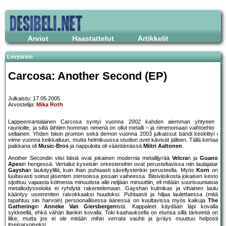
Arviot
Haastattelut
Artikkelit
Levyarvio
Carcosa: Another Second (EP)
Julkaistu: 17.05.2005
Arvostelija:
Mika Roth
Lappeenrantalainen Carcosa syntyi vuonna 2002 kahden aiemman yhtyeen
raunioille, ja siitä lähtien homman nimenä on ollut metalli – ja nimenomaan vaihtoehto
sellainen. Yhden biisin promon sekä demon vuonna 2003 julkaissut bändi keskittyi
viime vuonna keikkailuun, mutta helmikuussa studion ovet kävivät jälleen. Tällä kertaa
paikkana oli
Music-Bros
ja nappuloita oli vääntämässä
Miitri Aaltonen
.
Another Secondin viisi biisiä ovat jokainen modernia metallijyrää
Velcra
n ja
Guano
Apes
in hengessä. Vertailut kyseisiin orkestereihin ovat perusteltavissa niin laulajatar
Gaysha
n laulutyylillä, kuin ihan puhtaasti sävellystenkin perusteella. Myös
Korn
on
luultavasti soinut jäsenten stereoissa jossain vaiheessa. Biisiviisikosta jokaisen kesto
sijoittuu vajaasta kolmesta minuutista alle neljään minuuttiin, eli mitään suurisuuntaisia
metalliodysseioita ei ryhdytä rakentelemaan. Gayshan kulmikas ja vihainen laulu
kääntyy useimmiten raivokkaaksi huudoksi. Puhtaasti ja hiljaa laulettaessa (mitä
tapahtuu siis harvoin) persoonallisessa äänessä on kuultavissa myös kaikuja
The
Gathering
in
Anneke Van Giersbergen
istä. Kappaleet käydään läpi kovalla
sykkeellä, ehkä vähän liiankin kovalla. Toki kaahauksella on etunsa sillä tärkeintä on
liike, mutta jos ei ole mitään mihin verrata vauhti ja jyräys muuttuu helposti
itseisarvoiseksi.