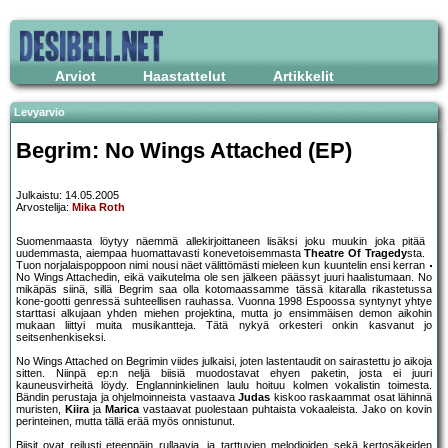
Arviot
Haastattelut
Artikkelit
Levyarvio
Begrim: No Wings Attached (EP)
Julkaistu: 14.05.2005
Arvostelija:
Mika Roth
Suomenmaasta löytyy näemmä allekirjoittaneen lisäksi joku muukin joka pitää
uudemmasta, aiempaa huomattavasti konevetoisemmasta
Theatre Of Tragedy
sta.
Tuon norjalaispoppoon nimi nousi näet välittömästi mieleen kun kuuntelin ensi kerran
No Wings Attachedin, eikä vaikutelma ole sen jälkeen päässyt juuri haalistumaan. No
mikäpäs siinä, sillä Begrim saa olla kotomaassamme tässä kitaralla rikastetussa
kone-gootti genressä suhteellisen rauhassa. Vuonna 1998 Espoossa syntynyt yhtye
starttasi alkujaan yhden miehen projektina, mutta jo ensimmäisen demon aikohin
mukaan liittyi muita musikantteja. Tätä nykyä orkesteri onkin kasvanut jo
seitsenhenkiseksi.
No Wings Attached on Begrimin viides julkaisi, joten lastentaudit on sairastettu jo aikoja
sitten. Niinpä ep:n neljä biisiä muodostavat ehyen paketin, josta ei juuri
kauneusvirheitä löydy. Englanninkielinen laulu hoituu kolmen vokalistin toimesta.
Bändin perustaja ja ohjelmoinneista vastaava
Judas
kiskoo raskaammat osat lähinnä
muristen,
Kiira
ja
Marica
vastaavat puolestaan puhtaista vokaaleista. Jako on kovin
perinteinen, mutta tällä erää myös onnistunut.
Biisit ovat reilusti eteenpäin rullaavia, ja tarttuvien melodioiden sekä kertosäkeiden