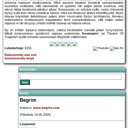
ansiosta nopeasti omaksuttavia. Mikä parasta kipaleet kestävät raskaampaakin
kuuntelua moitteetta, sillä rakenteisiin on upotettu niin paljon pientä koukkua, että
niissä riittää löytämistä pitkäksi aikaa. Koneosasto on selvästi esillä, mutta yhtyeestä
löytyy kyllä ihan oikea rumpali ja basisti, mikä tuo ilmaisuun tiettyä inhimillisyyttä. Myös
kitaraa käytetään ilahduttavan paljon, joten rosossakin löytyy tarvittaessa. Ainoaksi
heikkoudeksi osoittautuukin kappaleiden lievä samankaltaisuus, sillä neljän raidan
nippuun ei ole eksynyt yhtään todella nopeaa tai hidasta siivua.
Ep on erittäin lupaava taidonnäyte, vaikka herättääkin samalla joitain kysymyksiä.
Mikäli konevetoinen goottirock uppoaa uudemman
Kovenant
in tai Theatre Of
Tragedyn tyyliin kehotan tutustumaan Begrimiin välittömästi.
Lukukertoja:
6156
Rekisteröidy niin voit
kommentoida levyä
Artistihaku
Artisti
Begrim
Kotisivut:
www.begrim.com
(Päivitetty 14.05.2005)
Levyarviot