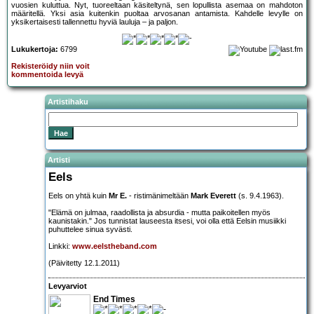
vuosien kuluttua. Nyt, tuoreeltaan käsiteltynä, sen lopullista asemaa on mahdoton
määritellä. Yksi asia kuitenkin puoltaa arvosanan antamista. Kahdelle levylle on
yksikertaisesti tallennettu hyviä lauluja – ja paljon.
Lukukertoja:
6799
Rekisteröidy niin voit
kommentoida levyä
Artistihaku
Artisti
Eels
Eels on yhtä kuin
Mr E.
- ristimänimeltään
Mark Everett
(s. 9.4.1963).
"Elämä on julmaa, raadollista ja absurdia - mutta paikoitellen myös
kaunistakin." Jos tunnistat lauseesta itsesi, voi olla että Eelsin musiikki
puhuttelee sinua syvästi.
Linkki:
www.eelstheband.com
(Päivitetty 12.1.2011)
Levyarviot
End Times