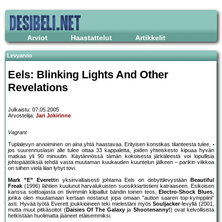
Arviot
Haastattelut
Artikkelit
Levyarvio
Eels: Blinking Lights And Other
Revelations
Julkaistu: 07.05.2005
Arvostelija:
Jari Jokirinne
Vagrant
Tuplalevyn arvioiminen on aina yhtä haastavaa. Erityisen konstikas tilanteesta tulee,
jos suurennuslasin alle tulee ottaa 33 kappaletta, joiden yhteiskesto kipuaa hyvän
matkaa yli 90 minuutin. Käytännössä tämän kokoisesta järkäleestä voi lopullisia
johtopäätöksiä tehdä vasta muutaman kuukauden kuuntelun jälkeen – parikin viikkoa
on siihen vielä liian lyhyt tovi.
Mark ”E” Everett
in yksinvaltaisesti johtama Eels on debyttilevystään
Beautiful
Freak
(1996) lähtien kuulunut harvalukuisten suosikkiartistieni katraaseen. Esikoisen
kanssa soittoajasta on tiivimmiin kilpaillut bändin toinen teos,
Electro-Shock Blues
,
jonka olen muutamaan kertaan nostanut jopa omaan ”aution saaren top-kymppiini”
asti. Hyvää työtä Everett joukkioineen teki mielestäni myös
Souljacker
-levyllä (2001,
mutta muut pitkäsoitot (
Daisies Of The Galaxy
ja
Shootenanny!
) ovat kelvollisista
hetkistään huolimatta jääneet etäisemmiksi.