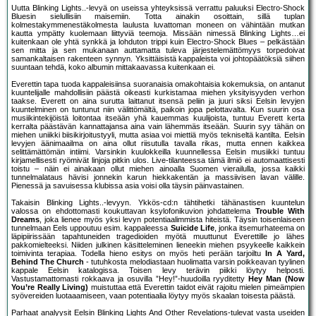
Uutta Blinking Lights..-levyä on useissa yhteyksissä verrattu paluuksi Electro-Shock
Bluesin sielullisiin maisemiin. Totta ainakin osoittain, sillä tuplan
kolmestakymmenestäkolmesta laulusta luvattoman moneen on vähintään mutkan
kautta ympätty kuolemaan liittyviä teemoja. Missään nimessä Blinking Lights…ei
kuitenkaan ole yhtä synkkä ja lohduton trippi kuin Electro-Shock Blues – pelkästään
sen mitta ja sen mukanaan auttamatta tuleva järjestelemättömyys torpedoivat
samankaltaisen rakenteen synnyn. Yksittäisistä kappaleista voi johtopäätöksiä siihen
suuntaan tehdä, koko albumin mittakaavassa kuitenkaan ei.
Everettin tapa tuoda kappaleisiinsa suoranaisia omakohtaisia kokemuksia, on antanut
kuuntelijalle mahdollisiin päästä oikeasti kurkistamaa miehen yksityisyyden verhon
taakse. Everett on aina surutta laittanut itsensä peliin ja juuri siksi Eelsin levyjen
kuuntelminen on tuntunut niin välittömältä, paikoin jopa pelottavalta. Kun suurin osa
musiikintekijöistä loitontaa itseään yhä kauemmas kuulijoista, tuntuu Everett kerta
kerralta päästävän kannattajansa aina vain lähemmäs itseään. Suurin syy tähän on
miehen uniikki biisikirjoitustyyli, mutta asiaa voi miettiä myös tekniseltä kantilta. Eelsin
levyjen äänimaailma on aina ollut riisutulla tavalla rikas, mutta ennen kaikkea
selittämättömän intiimi. Varsinkin kuulokkeilla kuunnellessa Eelsin musiikki tuntuu
kirjamellisesti ryömivät linjoja pitkin ulos. Live-tilanteessa tämä ilmiö ei automaattisesti
toistu – näin ei ainakaan ollut miehen ainoalla Suomen vierailulla, jossa kaikki
tunnelmalataus hävisi jonnekin karun hiekkakentän ja massiivisen lavan välille.
Pienessä ja savuisessa klubissa asia voisi olla täysin päinvastainen.
Takaisin Blinking Lights..-levyyn. Ykkös-cd:n tähtihetki tähänastisen kuuntelun
valossa on ehdottomasti koukuttavan ksylofonikuvion johdattelema
Trouble With
Dreams
, joka lienee myös yksi levyn potentiaalimmista hiteistä. Täysin toisenlaiseen
tunnelmaan Eels uppoutuu esim. kappaleessa
Suicide Life
, jonka itsemurhateema on
läpipiirissään tapahtuneiden tragedioiden myötä muuttunut Everettille jo lähes
pakkomielteeksi. Niiden julkinen käsitteleminen lieneekin miehen psyykeelle kaikkein
toimivinta terapiaa. Todella hieno esitys on myös heti perään tarjoiltu
In A Yard,
Behind The Church
- tutuhkosta melodiastaan huolimatta varsin poikkeavan tyylinen
kappale Eelsin katalogissa. Toisen levy terävin piikki löytyy helposti.
Vastustamattomasti rokkaava ja osuvilla ”Hey!”-huudoilla ryyditetty
Hey Man (Now
You’re Really Living)
muistuttaa että Everettin taidot eivät rajoitu mielen pimeämpien
syövereiden luotaaamiseen, vaan potentiaalia löytyy myös skaalan toisesta päästä.
Parhaat analyysit Eelsin Blinking Lights And Other Revelations-tulevat vasta useiden