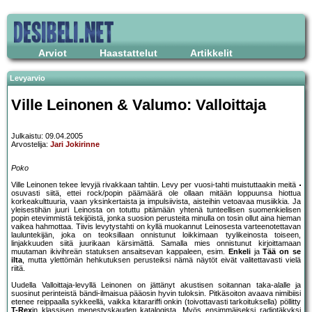
Arviot
Haastattelut
Artikkelit
Levyarvio
Ville Leinonen & Valumo: Valloittaja
Julkaistu: 09.04.2005
Arvostelija:
Jari Jokirinne
Poko
Ville Leinonen tekee levyjä rivakkaan tahtiin. Levy per vuosi-tahti muistuttaakin meitä
osuvasti siitä, ettei rock/popin päämäärä ole ollaan mitään loppuunsa hiottua
korkeakulttuuria, vaan yksinkertaista ja impulsiivista, aisteihin vetoavaa musiikkia. Ja
yleisestihän juuri Leinosta on totuttu pitämään yhtenä tunteellisen suomenkielisen
popin etevimmistä tekijöistä, jonka suosion perusteita minulla on tosin ollut aina hieman
vaikea hahmottaa. Tiivis levytystahti on kyllä muokannut Leinosesta varteenotettavan
lauluntekijän, joka on teoksillaan onnistunut loikkimaan tyylikeinosta toiseen,
linjakkuuden siitä juurikaan kärsimättä. Samalla mies onnistunut kirjoittamaan
muutaman ikivihreän statuksen ansaitsevan kappaleen, esim.
Enkeli
ja
Tää on se
ilta
, mutta ylettömän hehkutuksen perusteiksi nämä näytöt eivät valitettavasti vielä
riitä.
Uudella Valloittaja-levyllä Leinonen on jättänyt akustisen soitannan taka-alalle ja
suosinut perinteistä bändi-ilmaisua pääosin hyvin tuloksin. Pitkäsoiton avaava nimibiisi
etenee reippaalla sykkeellä, vaikka kitarariffi onkin (toivottavasti tarkoituksella) pöllitty
T-Rex
in klassisen menestyskauden katalogista. Myös ensimmäiseksi radiotäkyksi