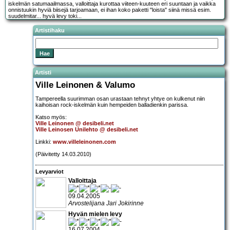
iskelmän satumaailmassa, valloittaja kurottaa viiteen-kuuteen eri suuntaan ja vaikka
onnistuukin hyviä biisejä tarjoamaan, ei ihan koko paketti "loista" siinä missä esim.
suudelmitar... hyvä levy toki...
Artistihaku
Artisti
Ville Leinonen & Valumo
Tampereella suurimman osan urastaan tehnyt yhtye on kulkenut niin
kaihoisan rock-iskelmän kuin hempeiden balladienkin parissa.
Katso myös:
Ville Leinonen @ desibeli.net
Ville Leinosen Unilehto @ desibeli.net
Linkki:
www.villeleinonen.com
(Päivitetty 14.03.2010)
Levyarviot
Valloittaja
09.04.2005
Arvostelijana Jari Jokirinne
Hyvän mielen levy
16.07.2004