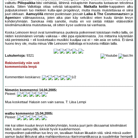
valituttu
Piilopaikka
-biisi viehättää, lähinnä eskapismin ihanuutta luotaavan tekstinsa
kautta. Sitten Valloittaja ottaa selvää takapakkia.
Matkalla kotiin
-kappaleen alku
pulputuksineen tuo mieleen kulta-ajan progelevyt, mutta muuta muistettavaa ei siinä
juuri olekaan.
Aamuyöllä
etenee puolestaan jossain
Laika & The Cosmonauts
ien ja
Agents
ien välimaastossa, joten aika pian käy selväksi etten kuulu tämän levyn
kohderyhmään. Sanokaa mitä sanotte, mutta en voi sietää mitään etäisestikin
iskelmämusiikista muistuttavaa, oli sitten kyse uudesta tai vanhasta.
Koska Leinosen levyt ovat tunnelmansa puolesta poikenneet toisistaan melko lailla, on
niiden keskinäinen vertailu vaikeaa – ellei jopa epäolennaista. Jos mittarina käytetään
sitä perinteisintä – eli koskettaako musiikki kuulijaa vai ei – niin asia on selvä. Ei tämä
huono levy ole, mutta minua Ville Leinosen Valloittaja ei kosketa millään lailla.
Lukukertoja:
9321
Rekisteröidy niin voit
kommentoida levyä
Kommenttien keskiarvo:
Nimetön kommentoi 14.04.2005:
Pisteet:
Mua koskettaa! Halusin sen vain sanoa. T: Liisa Lempi
walbu kommentoi 15.04.2005:
Pisteet:
mie kai sitten kuulun levyn kohderyhmään, koska juuri jarin dissaamat iskelmäiset
biisit, kuten aamuyöllä, iskivät hyvin kuulohermoon.
monipuolinen pakettihan tuo levy on, tavallaan hiukan liikaakin sitä. siinä missä uuden
aamun laulut liikkuivat aika mahtipontisessa ritariromantiikassa ja suudelmitar hempeili