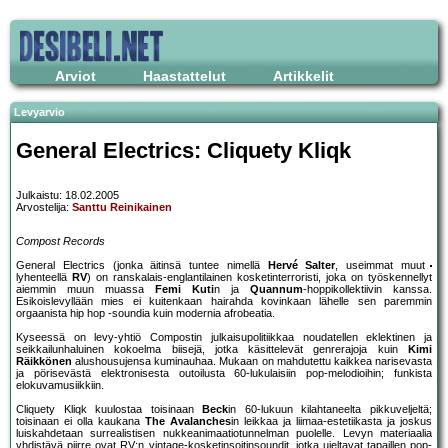
Arviot
Haastattelut
Artikkelit
Levyarvio
General Electrics: Cliquety Kliqk
Julkaistu: 18.02.2005
Arvostelija:
Santtu Reinikainen
Compost Records
General Electrics (jonka äitinsä tuntee nimellä
Hervé Salter
, useimmat muut
lyhenteellä
RV
) on ranskalais-englantilainen kosketinterroristi, joka on työskennellyt
aiemmin muun muassa
Femi Kuti
n ja
Quannum
-hoppikollektiivin kanssa.
Esikoislevyllään mies ei kuitenkaan hairahda kovinkaan lähelle sen paremmin
orgaanista hip hop -soundia kuin modernia afrobeatia.
Kyseessä on levy-yhtiö Compostin julkaisupolitiikkaa noudatellen eklektinen ja
seikkailunhaluinen kokoelma biisejä, jotka käsittelevät genrerajoja kuin
Kimi
Räikkönen
alushousujensa kuminauhaa. Mukaan on mahdutettu kaikkea narisevasta
ja pörisevästä elektronisesta outoilusta 60-lukulaisiin pop-melodioihin; funkista
elokuvamusiikkiin.
Cliquety Kliqk kuulostaa toisinaan
Beck
in 60-lukuun kilahtaneelta pikkuveljeltä;
toisinaan ei olla kaukana
The Avalanches
in leikkaa ja liimaa-estetiikasta ja joskus
luiskahdetaan surrealistisen nukkeanimaatiotunnelman puolelle. Levyn materiaalia
yhdistävä piirre ovat RV:n vintage-kosketinsoitinsoundit, jotka ujeltavat tapaillen pop-