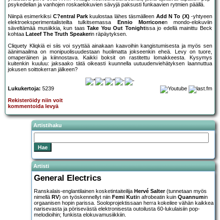
psykedelian ja vanhojen roskaelokuvien sävyjä paksusti funkaavien rytmien päällä.
Niinpä esimerkiksi
C?entral Park
kuulostaa lähes täsmälleen
Add N To (X)
-yhtyeen
elektroeksperimentalisteilta tulkitsemassa
Ennio Morricone
n mondo-elokuviin
säveltämää musiikkia, kun taas
Take You Out Tonight
issa jo edellä mainittu Beck
kohtaa
Lateef The Truth Speaker
in räpäytyksen.
Cliquety Kliqkiä ei siis voi syyttää ainakaan kaavoihin kangistumisesta ja myös sen
äänimaailma on monipuolisuudestaan huolimatta jokseenkin eheä. Levy on tuore,
omaperäinen ja kiinnostava. Kaikki boksit on rastitettu lomakkeesta. Kysymys
kuitenkin kuuluu: jaksaako tätä oikeasti kuunnella uutuudenviehätyksen laannuttua
jokusen soittokerran jälkeen?
Lukukertoja:
5239
Rekisteröidy niin voit
kommentoida levyä
Artistihaku
Artisti
General Electrics
Ranskalais-englantilainen kosketintaiteilija
Hervé Salter
(tunnetaan myös
nimellä
RV
) on työskennellyt niin
Femi Kuti
n afrobeatin kuin
Quannum
in
orgaanisen hopin parissa. Sooloprojektissaan herra kokeilee vähän kaikkea
narisevasta ja pörisevästä elektronisesta outoilusta 60-lukulaisiin pop-
melodioihin; funkista elokuvamusiikkiin.