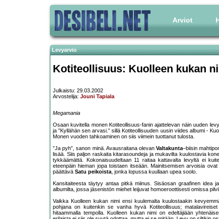
Arviot
H
Levyarvio
Kotiteollisuus: Kuolleen kukan n
Julkaistu: 29.03.2002
Arvostelija:
Jouni Tapiala
Megamania
Osaan kuvitella monen Kotiteollisuus-fanin ajattelevan näin uuden le
ja ”Kyllähän sen arvasi.” sillä Kotiteollisuuden uusin viides albumi - K
Monen vuoden tahkoaminen on siis viimein tuottanut tulosta.
”Ja pyh”, sanon minä. Avausraitana olevan
Valtakunta
–biisin mahtipo
lisää. Siis paljon raskaita kitarasoundeja ja mukavilta kuulostavia kon
tykkäämättä. Kokonaisuudeltaan 11 raitaa kattavalta levyltä ei kuit
eteenpäin hieman jopa toistaen itseään. Mainitsemisen arvoisia ovat
päättävä
Satu peikoista
, jonka lopussa kuullaan upea soolo.
Kansitaiteesta täytyy antaa pitkä miinus. Sisäosan graafinen idea j
albumilta, jossa jäsenistön miehet leijuvat homoeroottisesti omissa pilv
Vaikka Kuolleen kukan nimi ensi kuulemalta kuulostaakin kevyemmä
pohjana on kuitenkin se vanha hyvä Kotiteollisuus; matalavireiset
hitaammalla tempolla. Kuolleen kukan nimi on edeltäjiään yhtenäis
erilaista ei siis ole syytä odottaa, mutta ei se mitään. Levy on siltikin 