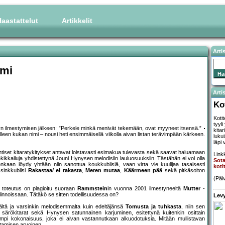
aastattelut
Artikkelit
Arti
imi
Artis
Ko
Koti
tyyl
vyn ilmestymisen jälkeen: ”Perkele minkä menivät tekemään, ovat myyneet itsensä.”
kitar
uolleen kukan nimi – nousi heti ensimmäisellä viikolla aivan listan terävimpään kärkeen.
luku
läpi
ntiset kitaratykitykset antavat loistavasti esimakua tulevasta sekä saavat haluamaan
Linkk
ekikkailuja yhdistettynä Jouni Hynysen melodisiin lauluosuuksiin. Tästähän ei voi olla
Sota
enkaan löydy yhtään niin sanottua koukkubiisiä, vaan virta vie kuulijaa tasaisesti
koti
 sinkkubiisi
Rakastaa/ ei rakasta
,
Meren mutaa
,
Käärmeen pää
sekä pitkäsoiton
(Päi
a toteutus on plagioitu suoraan
Rammstein
in vuonna 2001 ilmestyneeltä
Mutter
-
ilinnoissaan. Tätäkö se sitten todellisuudessa on?
Levy
ltä ja varsinkin melodisemmalta kuin edeltäjänsä
Tomusta ja tuhkasta
, niin sen
 särökitarat sekä Hynysen satunnainen karjuminen, esitettynä kuitenkin osittain
empi kokonaisuus, joka ei aivan vastannutkaan alkuodotuksia. Mitään mullistavan
ostamisen arvoinen.