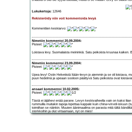
Lukukertoja:
12646
Rekisteröidy niin voit kommentoida levyä
Kommenttien keskiarvo:
Nimetön kommentoi 20.09.2004:
Pisteet:
Loistava levy. Suomalaista meininkiä. Satu peikoista kruunaa kaiken. Bä
Nimetön kommentoi 23.09.2004:
Pisteet:
Upea levy! Ostin Helvetistä Itään-levyn jo aiemmin ja se oli loistava, 
puun hedelmä ja upeaan sooloon päättyvä Satu peikoista ovat loistavia
ansaari kommentoi 10.02.2005:
Pisteet:
Tästä ei äijähevi enää parane. Levyn keskivaiheella vain on kaksi liian
rummuilla muitakin tapoja lopettaa kappale kuin china+virveli-iskuun (t
toimiihan se näinkin. Muuten äänimaailma on parasta mitä tältä bändilt
sterkkoihin ja olut virtaamaan, nyt on mies!