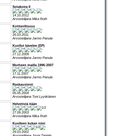
Sotakoira II
14.10.2012
Arvostelijana Mika Roth
Kotiteollisuus
26.03.2011
Arvostelijana Jarmo Panula
Kuollut kävelee (EP)
27.12.2009
Arvostelijana Jarmo Panula
Murheen mailla 1996-2007
17.11.2007
Arvostelijana Jarmo Panula
Raskaustesti
05.05.2004
Arvostelijana Toni Lyytikäinen
Helvetistä itään
27.09.2003
Arvostelijana Mika Roth
Kuolleen kukan nimi
29.03.2002
Arvostelijana Jouni Tapiala