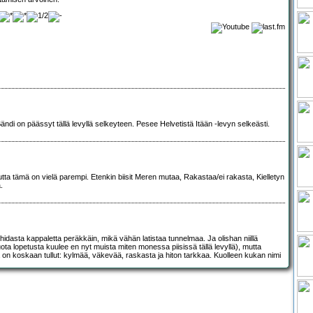
ndi on päässyt tällä levyllä selkeyteen. Pesee Helvetistä Itään -levyn selkeästi.
mutta tämä on vielä parempi. Etenkin biisit Meren mutaa, Rakastaa/ei rakasta, Kielletyn
.
 hidasta kappaletta peräkkäin, mikä vähän latistaa tunnelmaa. Ja olishan niillä
uota lopetusta kuulee en nyt muista miten monessa piisissä tällä levyllä), mutta
ä on koskaan tullut: kylmää, väkevää, raskasta ja hiton tarkkaa. Kuolleen kukan nimi