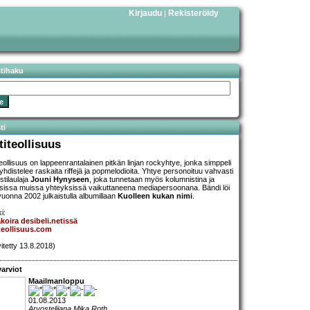
Kirjaudu
Rekisteröidy
|
stihaku
ti
titeollisuus
teollisuus on lappeenrantalainen pitkän linjan rockyhtye, jonka simppeli
i yhdistelee raskaita riffejä ja popmelodioita. Yhtye personoituu vahvasti
istilaulaja
Jouni Hynyseen
, joka tunnetaan myös kolumnistina ja
isissa muissa yhteyksissä vaikuttaneena mediapersoonana. Bändi löi
 vuonna 2002 julkaistulla albumillaan
Kuolleen kukan nimi
.
i:
koira desibeli.netissä
teollisuus.com
vitetty 13.8.2018)
arviot
Maailmanloppu
01.08.2013
Arvostelijana Mika Roth