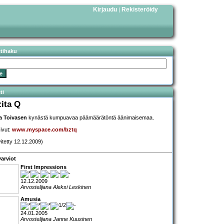
Kirjaudu
Rekisteröidy
|
stihaku
ti
zita Q
a Toivasen
kynästä kumpuavaa päämäärätöntä äänimaisemaa.
sivut:
www.myspace.com/bztq
vitetty 12.12.2009)
arviot
First Impressions
12.12.2009
Arvostelijana Aleksi Leskinen
Amusia
24.01.2005
Arvostelijana Janne Kuusinen