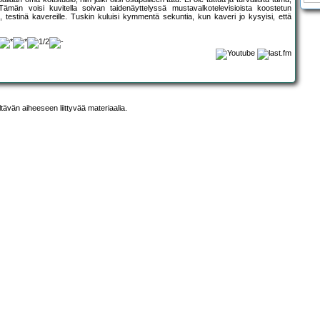
ämän voisi kuvitella soivan taidenäyttelyssä mustavalkotelevisioista koostetun
i, testinä kavereille. Tuskin kuluisi kymmentä sekuntia, kun kaveri jo kysyisi, että
ltävän aiheeseen liittyvää materiaalia.