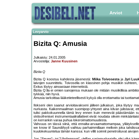
Arviot
H
Levyarvio
Bizita Q: Amusia
Julkaistu: 24.01.2005
Arvostelija:
Janne Kuusinen
Bizita Q
Bizita Q koostuu kahdesta jäsenestä:
Miika Toivosesta
ja
Jyri Luu
laivojen suunnittelu. Toivosella on klassinen pohja musiikin suhteen
Exitus löytyy ainoastaan internetistä.
Bizita Q:lla ei omien sanojensa mukaan ole mitään musiikillisia ambitioi
tykkää, niin hyvä.
Amusia tarkoittaa lääketieteellisesti kykyä olla erottamatta tai tuottamatta
Ilokseni olen saanut arvioitavakseni jälleen julkaisun, joka löytyy 
nurkasta. Kaikenmaailman suomipop-yhtyeet aina kilvan julistavat, et
tulisi pakkokuunnella tämä levy ennen kuin menevät päästämään suus
skitsofreniset instrumentaalirallatteet eivät noudata oikein minkäänlais
on kerrankin varaa puhua lokeroimattomuudesta.
Vahvuus on tässä siinä, että ennalta-arvaamattomampaa, yllätyksellise
we know it! Saundi/tyyli vaihtuu parhaimmillaan melkein joka tahdissa.
kuulokekuuntelua tämän kanssa: kun villit soinnit penetroituvat aivoje
Jos ”Seven”- tai ”Uhrilampaat” –leffan sarjamurhaajalla olisi ollut kämpäl