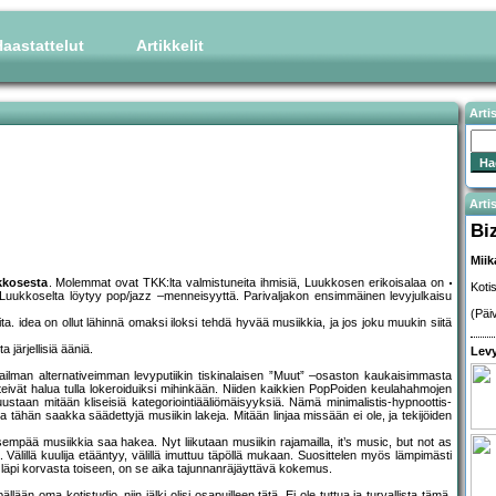
aastattelut
Artikkelit
Arti
Artis
Bi
Miik
kkosesta
. Molemmat ovat TKK:lta valmistuneita ihmisiä, Luukkosen erikoisalaa on
Koti
, Luukkoselta löytyy pop/jazz –menneisyyttä. Parivaljakon ensimmäinen levyjulkaisu
(Päi
ta. idea on ollut lähinnä omaksi iloksi tehdä hyvää musiikkia, ja jos joku muukin siitä
 järjellisiä ääniä.
Levy
maailman alternativeimman levyputiikin tiskinalaisen ”Muut” –osaston kaukaisimmasta
teivät halua tulla lokeroiduiksi mihinkään. Niiden kaikkien PopPoiden keulahahmojen
taan mitään kliseisiä kategoriointiääliömäisyyksiä. Nämä minimalistis-hypnoottis-
ia tähän saakka säädettyjä musiikin lakeja. Mitään linjaa missään ei ole, ja tekijöiden
mpää musiikkia saa hakea. Nyt liikutaan musiikin rajamailla, it’s music, but not as
 Välillä kuulija etääntyy, välillä imuttuu täpöllä mukaan. Suosittelen myös lämpimästi
n läpi korvasta toiseen, on se aika tajunnanräjäyttävä kokemus.
lään oma kotistudio, niin jälki olisi osapuilleen tätä. Ei ole tuttua ja turvallista tämä,