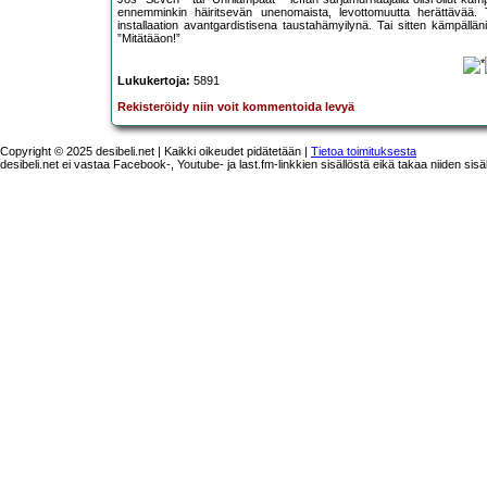
ennemminkin häiritsevän unenomaista, levottomuutta herättävää. T
installaation avantgardistisena taustahämyilynä. Tai sitten kämpällän
”Mitätääon!”
Lukukertoja:
5891
Rekisteröidy niin voit kommentoida levyä
Copyright © 2025 desibeli.net | Kaikki oikeudet pidätetään |
Tietoa toimituksesta
desibeli.net ei vastaa Facebook-, Youtube- ja last.fm-linkkien sisällöstä eikä takaa niiden sisä