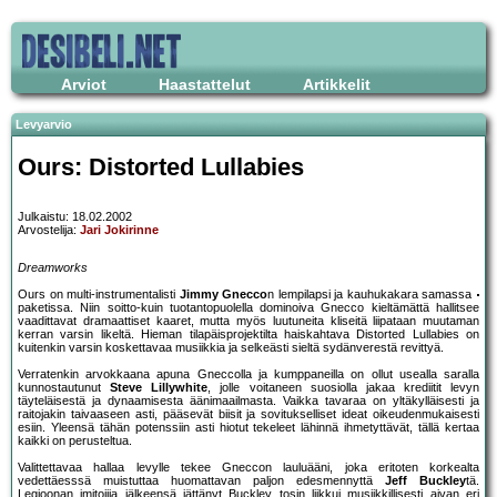
Arviot
Haastattelut
Artikkelit
Levyarvio
Ours: Distorted Lullabies
Julkaistu: 18.02.2002
Arvostelija:
Jari Jokirinne
Dreamworks
Ours on multi-instrumentalisti
Jimmy Gnecco
n lempilapsi ja kauhukakara samassa
paketissa. Niin soitto-kuin tuotantopuolella dominoiva Gnecco kieltämättä hallitsee
vaadittavat dramaattiset kaaret, mutta myös luutuneita kliseitä liipataan muutaman
kerran varsin likeltä. Hieman tilapäisprojektilta haiskahtava Distorted Lullabies on
kuitenkin varsin koskettavaa musiikkia ja selkeästi sieltä sydänverestä revittyä.
Verratenkin arvokkaana apuna Gneccolla ja kumppaneilla on ollut usealla saralla
kunnostautunut
Steve Lillywhite
, jolle voitaneen suosiolla jakaa krediitit levyn
täyteläisestä ja dynaamisesta äänimaailmasta. Vaikka tavaraa on yltäkylläisesti ja
raitojakin taivaaseen asti, pääsevät biisit ja sovitukselliset ideat oikeudenmukaisesti
esiin. Yleensä tähän potenssiin asti hiotut tekeleet lähinnä ihmetyttävät, tällä kertaa
kaikki on perusteltua.
Valittettavaa hallaa levylle tekee Gneccon lauluääni, joka eritoten korkealta
vedettäesssä muistuttaa huomattavan paljon edesmennyttä
Jeff Buckley
tä.
Legioonan imitoijia jälkeensä jättänyt Buckley tosin liikkui musiikkillisesti aivan eri