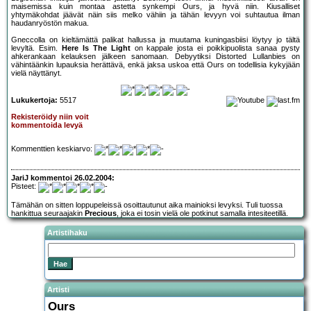
maisemissa kuin montaa astetta synkempi Ours, ja hyvä niin. Kiusalliset
yhtymäkohdat jäävät näin siis melko vähiin ja tähän levyyn voi suhtautua ilman
haudanryöstön makua.
Gneccolla on kieltämättä palikat hallussa ja muutama kuningasbiisi löytyy jo tältä
levyltä. Esim.
Here Is The Light
on kappale josta ei poikkipuolista sanaa pysty
ahkerankaan kelauksen jälkeen sanomaan. Debyytiksi Distorted Lullanbies on
vähintäänkin lupauksia herättävä, enkä jaksa uskoa että Ours on todellisia kykyjään
vielä näyttänyt.
Lukukertoja:
5517
Rekisteröidy niin voit
kommentoida levyä
Kommenttien keskiarvo:
JariJ kommentoi 26.02.2004:
Pisteet:
Tämähän on sitten loppupeleissä osoittautunut aika mainioksi levyksi. Tuli tuossa
hankittua seuraajakin
Precious
, joka ei tosin vielä ole potkinut samalla intesiteetillä.
Artistihaku
Artisti
Ours