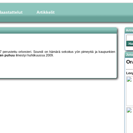
aastattelut
Artikkelit
Arti
7 perustettu orkesteri. Soundi on hämärä sekoitus yön pimeyttä ja kaupunkien
Jutu
nen puhuu
ilmestyi huhtikuussa 2009.
Or
Levy