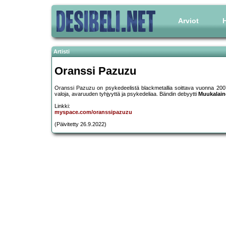
Arviot
H
Artisti
Oranssi Pazuzu
Oranssi Pazuzu on psykedeelistä blackmetallia soittava vuonna 200
valoja, avaruuden tyhjyyttä ja psykedeliaa. Bändin debyytti
Muukalai
Linkki:
myspace.com/oranssipazuzu
(Päivitetty 26.9.2022)