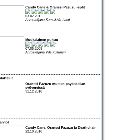
Candy Cane & Oranssi Pazuzu -split
03.02.2011
Arvostelijana Samuli Ala-Lahti
Muukalainen puhuu
07.05.2009
Arvostelijana Ville Kuitunen
tattelut
Oranssi Pazuzu
mustan psykedelian
syövereissä
31.12.2010
arviot
Candy Cane, Oranssi Pazuzu
ja
Deathchain
22.10.2010