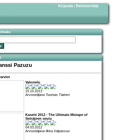
Kirjaudu
Rekisteröidy
|
stihaku
t
anssi Pazuzu
arviot
Valonielu
15.10.2013
Arvostelijana Tuomas Tiainen
Kasetti 2012 - The Ultimate Mixtape of
Seinäjoen seutu
04.03.2012
Arvostelijana Ilkka Valpasvuo